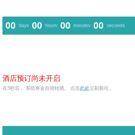
00
00
00
00
days
hours
minutes
seconds
酒店预订尚未开启
在
3
秒后， 系统将会自动转跳。 点击
此处
立刻前往。