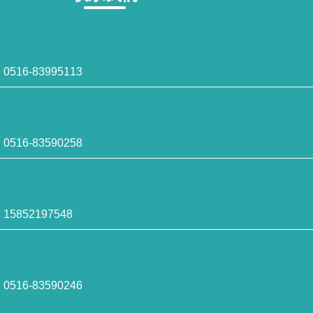
516-83995113
516-83590258
5852197548
516-83590246