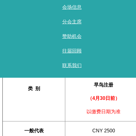
会场信息
学生代表
CNY
1500.00
已截止
分会主席
一般代表
CNY
3000.00
已截止
赞助机会
往届回顾
联系我们
现场
早鸟注册
类 别
（4月30日前）
以缴费日期为准
一般代表
CNY 2500